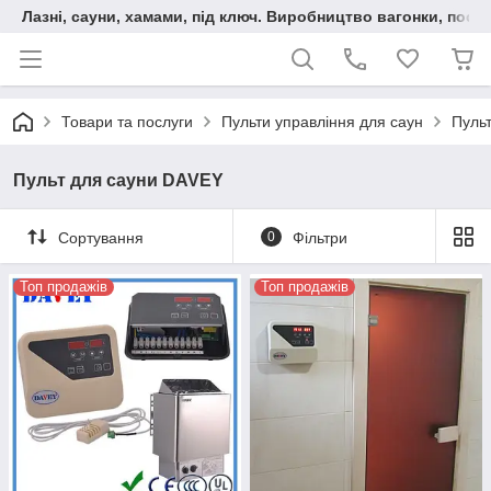
Лазні, сауни, хамами, під ключ. Виробництво вагонки, послу
Товари та послуги
Пульти управління для саун
Пуль
Пульт для сауни DAVEY
Сортування
0
Фільтри
Топ продажів
Топ продажів