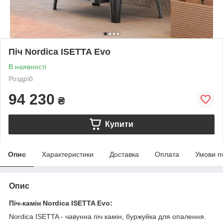
Піч Nordica ISETTA Evo
В наявності
Роздріб
94 230
₴
Купити
Опис
Характеристики
Доставка
Оплата
Умови п
Опис
Піч-камін Nordica ISETTA Evo:
Nordica ISETTA - чавунна піч камін, буржуйка для опалення.