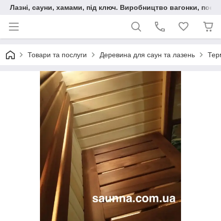
Лазні, сауни, хамами, під ключ. Виробництво вагонки, послу
Товари та послуги
Деревина для саун та лазень
Тер