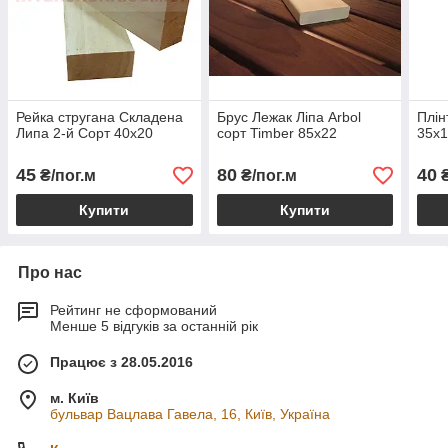
Рейка стругана Складена
Брус Лежак Ліпа Arbol
Плін
Липа 2-й Сорт 40х20
сорт Timber 85х22
35х
45
80
40
₴/пог.м
₴/пог.м
₴
Купити
Купити
Про нас
Рейтинг не сформований
Менше 5 відгуків за останній рік
Працює з 28.05.2016
м. Київ
бульвар Вацлава Гавела, 16, Київ, Україна