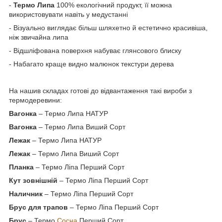
-
Термо Липа
100% екологічний продукт, її можна
використовувати навіть у медустанні
- Візуально виглядає більш шляхетно й естетично красивіша,
ніж звичайна липа
- Відшліфована поверхня набуває глянсового блиску
- Набагато краще видно малюнок текстури дерева
На нашив складах готові до відвантаження такі вироби з
термодеревини:
Вагонка
– Термо Липа НАТУР
Вагонка
– Термо Липа Виший Сорт
Лежак
– Термо Липа НАТУР
Лежак
– Термо Липа Виший Сорт
Планка
– Термо Ліпа Перший Сорт
Кут зовнішній
– Термо Ліпа Перший Сорт
Наличник
– Термо Ліпа Перший Сорт
Брус для трапов
– Термо Ліпа Перший Сорт
Брус
– Термо
Сосна
Перший Сорт