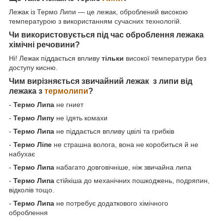
Лежак із Термо Липи — це лежак, оброблений високою
температурою з використанням сучасних технологій.
Чи використовується під час оброблення лежака
хімічні речовини?
Ні! Лежак піддається впливу
тільки
високої температури без
доступу кисню.
Чим вирізняється звичайний лежак
з липи від
лежака з
термолипи
?
-
Термо Липа
не гниет
-
Термо Липу
не їдять комахи
-
Термо Липа
не піддається впливу цвілі та грибків
-
Термо Ліпе
не страшна волога, вона не коробиться й не
набухає
-
Термо Липа
набагато довговічніше, ніж звичайна липа
-
Термо Липа
стійкіша до механічних пошкоджень, подряпин,
відколів тощо.
-
Термо Липа
не потребує додаткового хімічного
оброблення