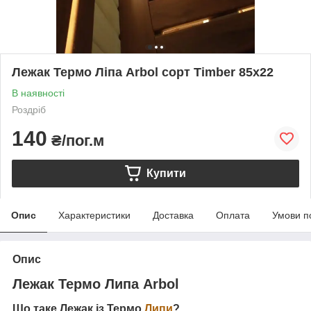
Лежак Термо Ліпа Arbol сорт Timber 85х22
В наявності
Роздріб
140
₴/пог.м
Купити
Опис
Характеристики
Доставка
Оплата
Умови п
Опис
Лежак Термо Липа Arbol
Що таке Лежак із Термо
Липи
?