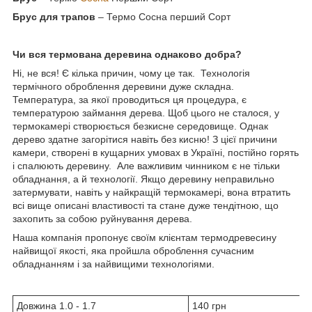
Брус для трапов
– Термо Сосна перший Сорт
Чи вся термована деревина однаково добра?
Ні, не вся! Є кілька причин, чому це так.
Технологія
термічного оброблення деревини дуже складна.
Температура, за якої проводиться ця процедура, є
температурою займання дерева. Щоб цього не сталося, у
термокамері створюється безкисне середовище. Однак
дерево здатне загорітися навіть без кисню! З цієї причини
камери, створені в кущарних умовах в Україні, постійно горять
і спалюють деревину.
Але важливим чинником є не тільки
обладнання, а й технології. Якщо деревину неправильно
затермувати, навіть у найкращій термокамері, вона втратить
всі вище описані властивості та стане дуже тендітною, що
захопить за собою руйнування дерева.
Наша компанія пропонує своїм клієнтам термодревесину
найвищої якості, яка пройшла оброблення сучасним
обладнанням і за найвищими технологіями.
Довжина 1.0 - 1.7
140 грн