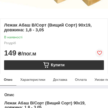
Лежак Абаш В/Сорт (Вищий Сорт) 90х19,
довжина: 1,8 - 3,05
В наявності
Роздріб
149
₴/пог.м
Купити
Опис
Характеристики
Доставка
Оплата
Умови п
Опис
Лежак Абаш В/Сорт (Вищий Сорт) 90х19,
довжина: 1,8 - 3,05