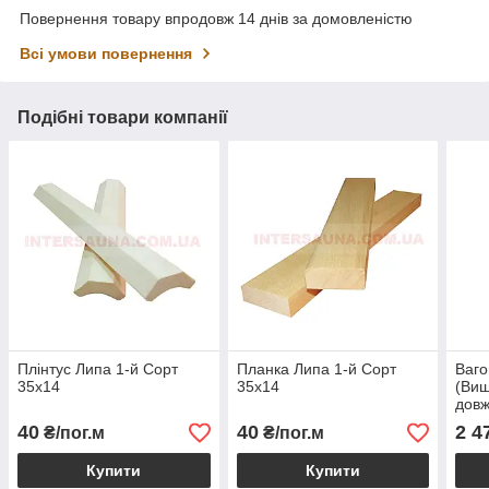
Повернення товару впродовж 14 днів за домовленістю
Всі умови повернення
Подібні товари компанії
Плінтус Липа 1-й Сорт
Планка Липа 1-й Сорт
Ваго
35х14
35х14
(Вищ
довж
40
40
2 4
₴/пог.м
₴/пог.м
Купити
Купити