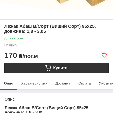
Лежак Абаш В/Сорт (Вищий Сорт) 95х25,
довжина: 1,8 - 3,05
В наявності
Роздріб
170
₴/пог.м
Купити
Опис
Характеристики
Доставка
Оплата
Умови п
Опис
Лежак Абаш В/Сорт (Вищий Сорт) 95х25,
довжина: 1,8 - 3,05