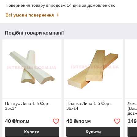
Повернення товару впродовж 14 днів за домовленістю
Всі умови повернення
Подібні товари компанії
Плінтус Липа 1-й Сорт
Планка Липа 1-й Сорт
Лежа
35х14
35х14
(Вищ
довж
40
40
149
₴/пог.м
₴/пог.м
Купити
Купити