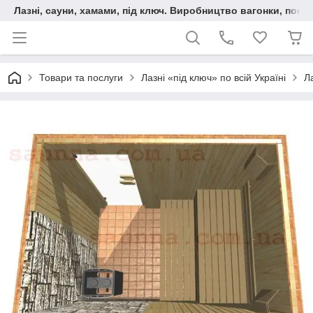
Лазні, сауни, хамами, під ключ. Виробництво вагонки, послу
Товари та послуги
Лазні «під ключ» по всій Україні
Л