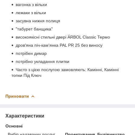
вагонка з вільхи
лежаки з вільхи
засувна нижня полиця
"табурет банщика"
високоякісні стильні двері ÁRBOL Classic Термо
дров'яна піч-кам'янка PAL PR 25 без виносу
потрібен димар
потрібно укладання плитки
Часто з цією послугою замовляють: Камінні, Камінні
топки Під Ключ
Приховати
Характеристики
Основні
Вибір надаваних послуг
Проектування, Будівництво