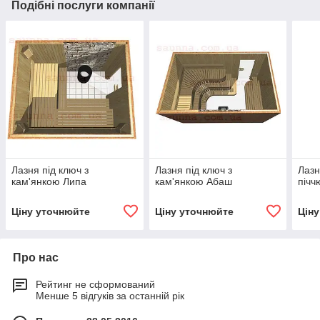
Подібні послуги компанії
Лазня під ключ з
Лазня під ключ з
Лазн
кам'янкою Липа
кам'янкою Абаш
пічч
Ціну уточнюйте
Ціну уточнюйте
Цін
Про нас
Рейтинг не сформований
Менше 5 відгуків за останній рік