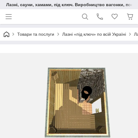
Лазні, сауни, хамами, під ключ. Виробництво вагонки, послу
Товари та послуги
Лазні «під ключ» по всій Україні
Л