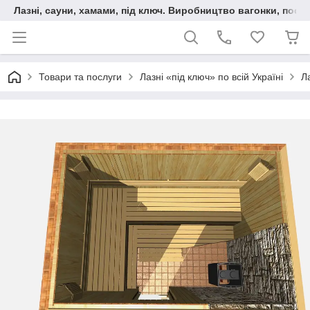
Лазні, сауни, хамами, під ключ. Виробництво вагонки, послу
Товари та послуги
Лазні «під ключ» по всій Україні
Л