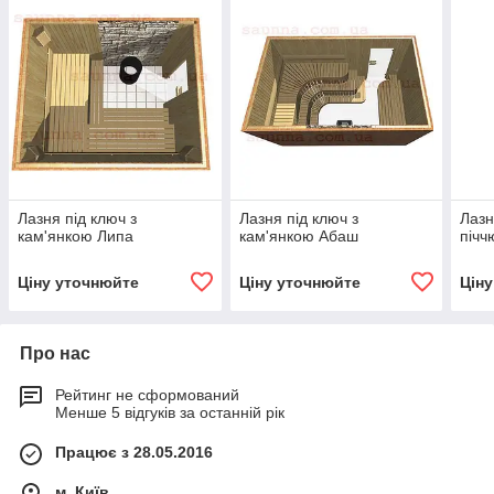
Лазня під ключ з
Лазня під ключ з
Лазн
кам'янкою Липа
кам'янкою Абаш
пічч
Ціну уточнюйте
Ціну уточнюйте
Цін
Про нас
Рейтинг не сформований
Менше 5 відгуків за останній рік
Працює з 28.05.2016
м. Київ