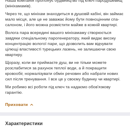
Наша компанія пропонує будівництво під ключ пародушевищ
(мініхамамів).
Через те, що мініхам знаходиться в душовій кабіні, він займає
мало місця, але це не заважає йому бути повноцінним спа-
салоном, і його можна розмістити майже в кожній квартирі.
Волога пара всередині вашого мініхамаму створюється
завдяки спеціальному парогенератору, який видає високу
концентрацію вологої пари, що дозволить вам відчувати
цілющі властивості турецьких лазень, не залишаючи свою
квартиру.
Щоразу, коли ви приймаєте душ, ви не тільки можете
розслабитися за рахунок теплої води, а й покращити
кровообіг, нормалізувати обмін речовин або набрати нових
сил після тренування. І все це у своєму будинку чи квартирі.
Ми робимо всі роботи під ключ та надаємо обов'язкову
гарантію.
Приховати
Характеристики