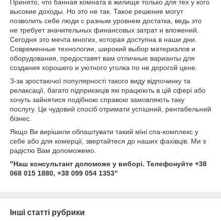
Принято, что банная комната в жилище только для тех у кого
высокие доходы. Но это не так. Такое решение могут
позволить себе люди с разным уровнем достатка, ведь это
не требует значительных финансовых затрат и вложений.
Сегодня это мечта многих, которая доступна в наши дни.
Современные технологии, широкий выбор материалов и
оборудования, предоставят вам отличные варианты для
создания хорошего и уютного уголка по не дорогой цене.
З-за зростаючої популярності такого виду відпочинку та
релаксації, багато підприємців які працюють в цій сфері або
хочуть зайнятися подібною справою замовляють таку
послугу. Це чудовий спосіб отримати успішний, рентабельний
бізнес.
Якщо Ви вирішили облаштувати такий міні спа-комплекс у
себе або для комерції, звертайтеся до наших фахівців. Ми з
радістю Вам допоможемо.
"Наш консультант допоможе у виборі. Телефонуйте +38
068 015 1880, +38 099 054 1353"
Інші статті рубрики