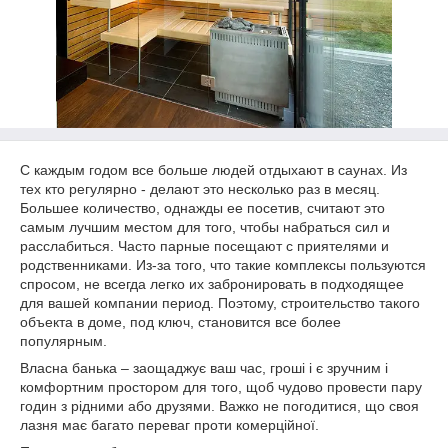
С каждым годом все больше людей отдыхают в саунах. Из
тех кто регулярно - делают это несколько раз в месяц.
Большее количество, однажды ее посетив, считают это
самым лучшим местом для того, чтобы набраться сил и
расслабиться. Часто парные посещают с приятелями и
родственниками. Из-за того, что такие комплексы пользуются
спросом, не всегда легко их забронировать в подходящее
для вашей компании период. Поэтому, строительство такого
объекта в доме, под ключ, становится все более
популярным.
Власна банька – заощаджує ваш час, гроші і є зручним і
комфортним простором для того, щоб чудово провести пару
годин з рідними або друзями. Важко не погодитися, що своя
лазня має багато переваг проти комерційної.